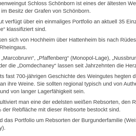
nweingut Schloss Schönborn ist eines der ältesten Wei
 im Besitz der Grafen von Schönborn.
 verfügt über ein einmaliges Portfolio an aktuell 35 Ei
“ klassifiziert sind.
cken sich von Hochheim über Hattenheim bis nach Rüde
Rheingaus.
„Marcobrunn“, „Pfaffenberg“ (Monopol-Lage), „Nussbrun
oder die „Domdechaney“ lassen seit Jahrzehnten die Her
its fast 700-jährigen Geschichte des Weingutes hegten 
n ihre Weine. Sie sollten regional typisch und von Authe
und von langer Lagerfähigkeit sein.
ultiviert man eine der edelsten weißen Rebsorten, den 
der Rebfläche mit dieser Rebsorte bestockt sind.
rd das Portfolio um Rebsorten der Burgunderfamilie (We
).