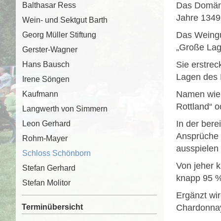
Das Domäne
Balthasar Ress
Jahre 1349
Wein- und Sektgut Barth
Das Weingut
Georg Müller Stiftung
„Große Lage
Gerster-Wagner
Sie erstre
Hans Bausch
Lagen des 
Irene Söngen
Namen wie 
Kaufmann
Rottland“ 
Langwerth von Simmern
In der bere
Leon Gerhard
Ansprüche a
Rohm-Mayer
ausspielen 
Schloss Schönborn
Von jeher k
Stefan Gerhard
knapp 95 % 
Stefan Molitor
Ergänzt wi
Terminübersicht
Chardonnay