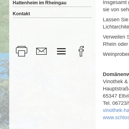
Insgesamt 
Hattenheim im Rheingau
sie von seh
Kontakt
Lassen Sie
Lichtarchit
Verweilen 
Rhein oder 
Weinproben
Domänenw
Vinothek &
Hauptstraß
65347 Eltvi
Tel. 06723
vinothek-h
www.schlo