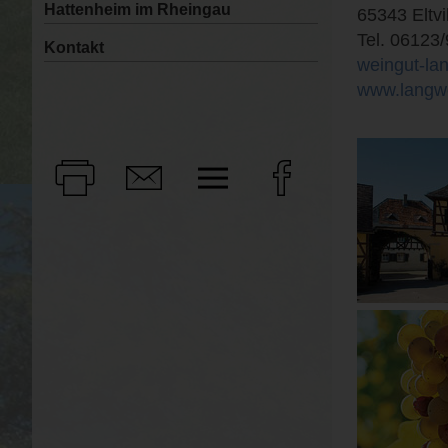
Hattenheim im Rheingau
65343 Eltvi
Tel. 06123
Kontakt
weingut-la
www.langw