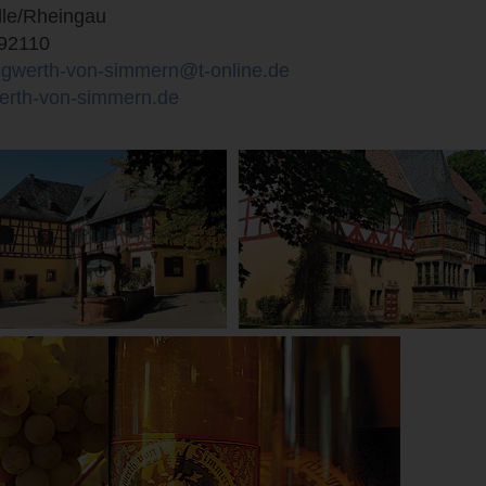
lle/Rheingau
/92110
ngwerth-von-simmern@t-online.de
erth-von-simmern.de