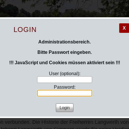
LOGIN
X
Administrationsbereich.
Bitte Passwort eingeben.
!!! JavaScript und Cookies müssen aktiviert sein !!!
User (optional):
Password:
t Langwerth von Simmern
on verbunden. Die Historie der Freiherren Langwerth vo